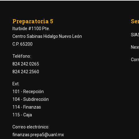
Preparatoria 5
Se
Iturbide #1100 Pte.
SIA
Centro Sabinas Hidalgo Nuevo León
C.P. 65200
Nex
Teléfono:
Corr
824 242 0265
824 242 2560
Ext.
101 - Recepción
104 - Subdirección
RTE DE LAS PREPARATORI
114 - Finanzas
115 - Caja
Correo electrónico:
finanzas.prepa5@uanl.mx