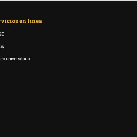
rvicios en línea
SE
us
eo universitario
AS UANL?